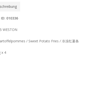
schreibung
 ID: 010336
B WESTON
artoffelpommes / Sweet Potato Fries / 冷冻红薯条
 x 4