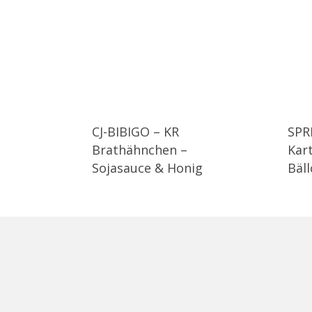
CJ-BIBIGO – KR
SPR
Brathähnchen –
Kar
Sojasauce & Honig
Bäl