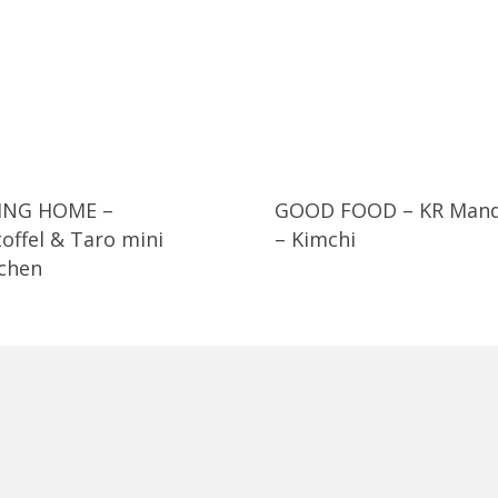
ING HOME –
GOOD FOOD – KR Man
toffel & Taro mini
– Kimchi
lchen