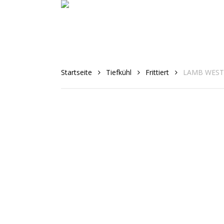
Skip
to
main
content
Startseite
Tiefkühl
Frittiert
LAMB WESTO