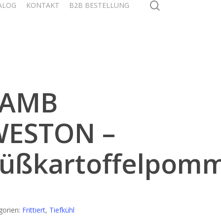
search
ALOG
KONTAKT
B2B BESTELLUNG
LAMB
WESTON –
üßkartoffelpom
gorien:
Frittiert
,
Tiefkühl