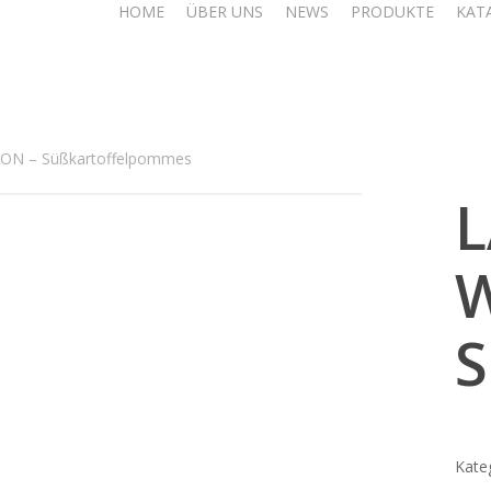
HOME
ÜBER UNS
NEWS
PRODUKTE
KAT
N – Süßkartoffelpommes
S
Kate