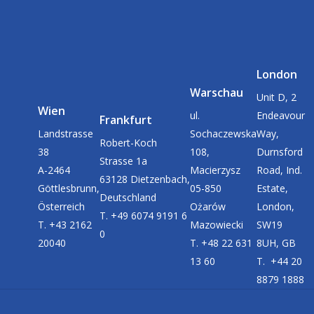
London
Warschau
Unit D, 2
Wien
ul.
Endeavour
Frankfurt
Landstrasse
Sochaczewska
Way,
Robert-Koch
38
108,
Durnsford
Strasse 1a
A-2464
Macierzysz
Road, Ind.
63128 Dietzenbach,
Göttlesbrunn,
05-850
Estate,
Deutschland
Österreich
Ożarów
London,
T. +49 6074 9191 6
T. +43 2162
Mazowiecki
SW19
0
20040
T. +48 22 631
8UH, GB
13 60
T. +44 20
8879 1888