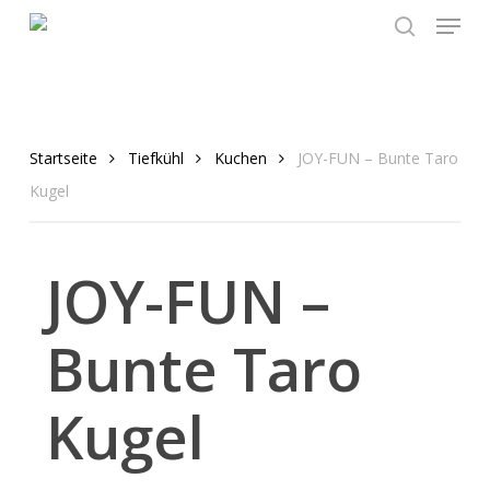
Menu
Skip
to
search
main
content
Startseite
Tiefkühl
Kuchen
JOY-FUN – Bunte Taro
Kugel
JOY-FUN –
Bunte Taro
Kugel