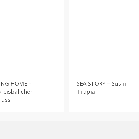
ING HOME –
SEA STORY – Sushi
breisbällchen –
Tilapia
nuss