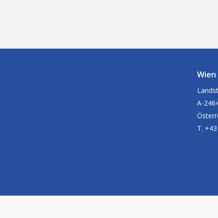
Wien
Landst
A-2464
Österr
T. +43