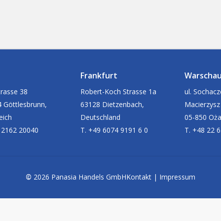
Frankfurt
Warscha
rasse 38
Robert-Koch Strasse 1a
ul. Sochac
 Göttlesbrunn,
63128 Dietzenbach,
Macierzysz
eich
Deutschland
05-850 Oż
 2162 20040
T. +49 6074 9191 6 0
T. +48 22 
©
2026
Panasia Handels GmbH
Kontakt
|
Impressum