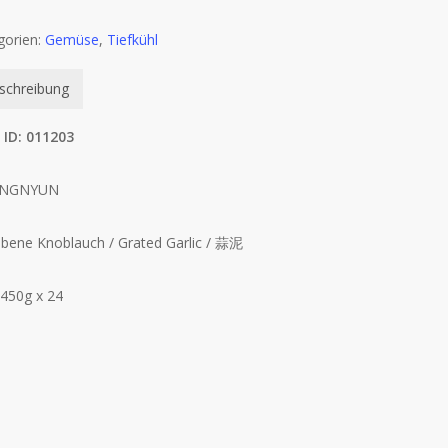
gorien:
Gemüse
,
Tiefkühl
schreibung
 ID: 011203
NGNYUN
ebene Knoblauch / Grated Garlic / 蒜泥
 450g x 24