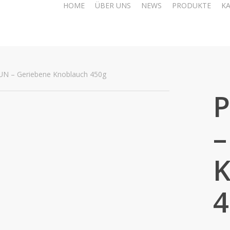
HOME
ÜBER UNS
NEWS
PRODUKTE
K
 – Geriebene Knoblauch 450g
–
K
4