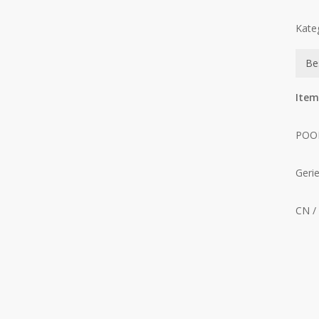
Kate
Be
Item
POO
Geri
CN /