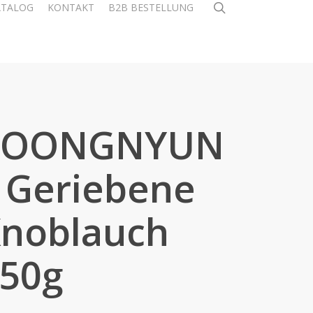
search
ATALOG
KONTAKT
B2B BESTELLUNG
POONGNYUN
 Geriebene
noblauch
50g