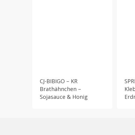
CJ-BIBIGO – KR
SPR
Brathähnchen –
Kle
Sojasauce & Honig
Erd