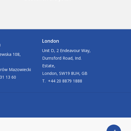
London
u
Unit D, 2 Endeavour Way,
zewska 108,
Durnsford Road, Ind.
Estate,
arów Mazowiecki
London, SW19 8UH, GB
631 13 60
T. +44 20 8879 1888