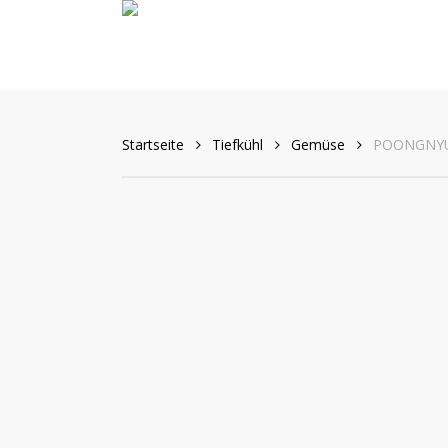
Skip
to
main
content
Startseite
Tiefkühl
Gemüse
POONGNYUN