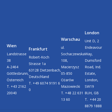
London
Warschau
Unit D, 2
Wien
ul.
Endeavour
Frankfurt
Landstrasse
Sochaczewska
Way,
Robert-Koch
38
108,
Durnsford
Strasse 1a
A-2464
Macierzysz
Road, Ind.
63128 Dietzenbach,
Göttlesbrunn,
05-850
Estate,
Deutschland
Österreich
Ożarów
London,
T. +49 6074 9191 6
T. +43 2162
Mazowiecki
SW19
0
20040
T. +48 22 631
8UH, GB
13 60
T. +44 20
8879 1888