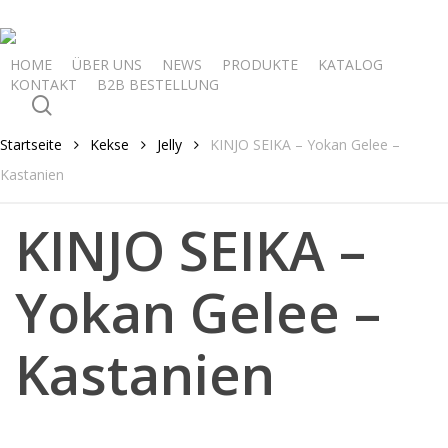
Skip
to
main
HOME
ÜBER UNS
NEWS
PRODUKTE
KATALOG
KONTAKT
B2B BESTELLUNG
content
search
Startseite
Kekse
Jelly
KINJO SEIKA – Yokan Gelee –
Kastanien
KINJO SEIKA –
Yokan Gelee –
Kastanien