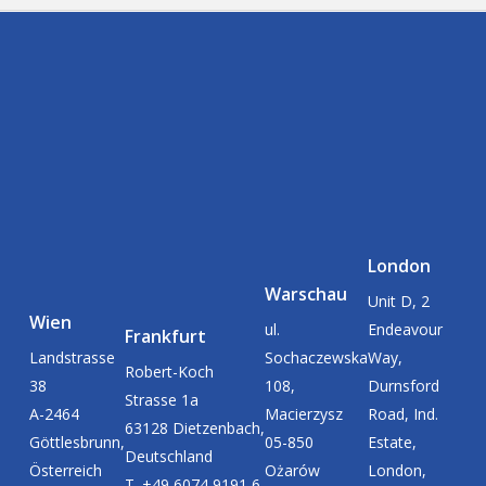
London
Warschau
Unit D, 2
Wien
ul.
Endeavour
Frankfurt
Landstrasse
Sochaczewska
Way,
Robert-Koch
38
108,
Durnsford
Strasse 1a
A-2464
Macierzysz
Road, Ind.
63128 Dietzenbach,
Göttlesbrunn,
05-850
Estate,
Deutschland
Österreich
Ożarów
London,
T. +49 6074 9191 6