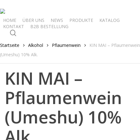
Skip
to
main
HOME
ÜBER UNS
NEWS
PRODUKTE
KATALOG
KONTAKT
B2B BESTELLUNG
content
search
Startseite
Alkohol
Pflaumenwein
KIN MAI – Pflaumenwein
(Umeshu) 10% Alk.
KIN MAI –
Pflaumenwein
(Umeshu) 10%
Alk.