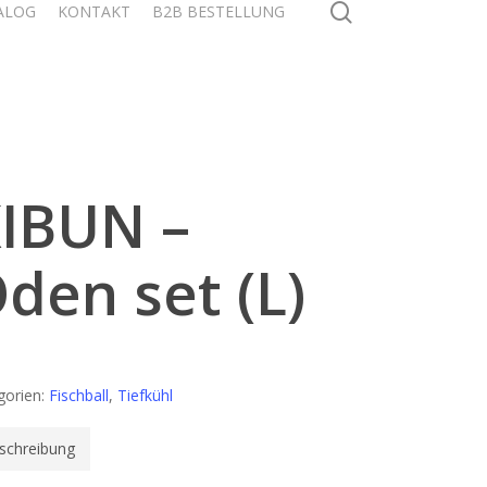
search
ALOG
KONTAKT
B2B BESTELLUNG
IBUN –
den set (L)
gorien:
Fischball
,
Tiefkühl
schreibung