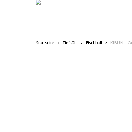
Skip
to
main
content
Startseite
Tiefkühl
Fischball
KIBUN – Od