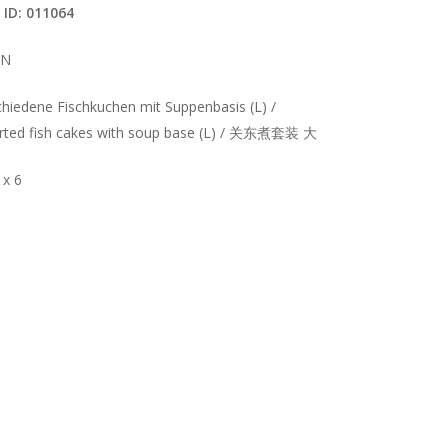
 ID: 011064
UN
chiedene Fischkuchen mit Suppenbasis (L) /
rted fish cakes with soup base (L) / 关东煮套装 大
 x 6