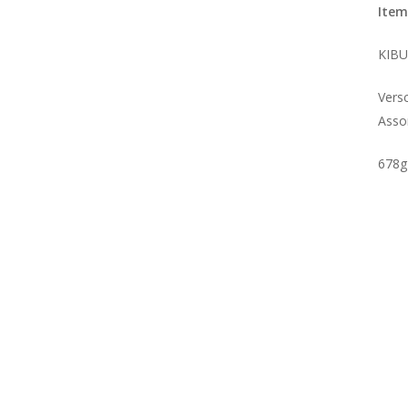
Item
KIB
Vers
Asso
678g