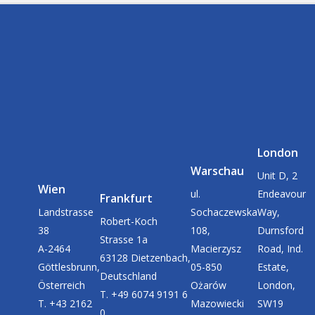
London
Warschau
Unit D, 2
Wien
ul.
Endeavour
Frankfurt
Landstrasse
Sochaczewska
Way,
Robert-Koch
38
108,
Durnsford
Strasse 1a
A-2464
Macierzysz
Road, Ind.
63128 Dietzenbach,
Göttlesbrunn,
05-850
Estate,
Deutschland
Österreich
Ożarów
London,
T. +49 6074 9191 6
T. +43 2162
Mazowiecki
SW19
0