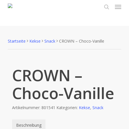
Menu
Skip
to
search
main
content
Startseite
Kekse
Snack
CROWN – Choco-Vanille
CROWN –
Choco-Vanille
Artikelnummer:
801541
Kategorien:
Kekse
,
Snack
Beschreibung