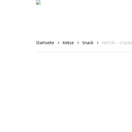
Skip
to
main
content
Startseite
Kekse
Snack
HAITAI – Cracke