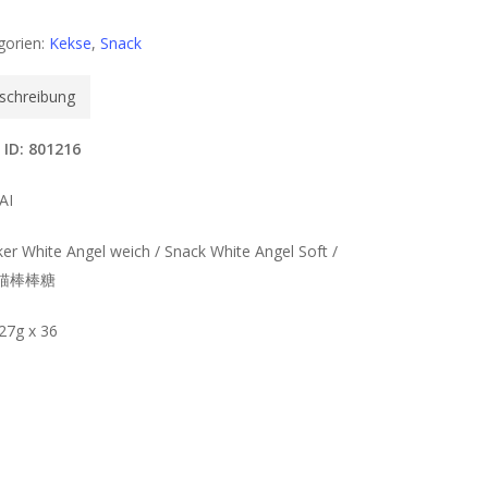
gorien:
Kekse
,
Snack
schreibung
 ID: 801216
AI
er White Angel weich / Snack White Angel Soft /
猫棒棒糖
 27g x 36