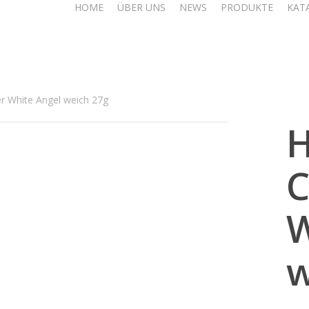
HOME
ÜBER UNS
NEWS
PRODUKTE
KAT
r White Angel weich 27g
H
C
W
w