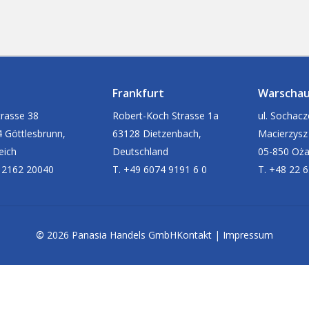
Frankfurt
Warscha
rasse 38
Robert-Koch Strasse 1a
ul. Sochac
 Göttlesbrunn,
63128 Dietzenbach,
Macierzysz
eich
Deutschland
05-850 Oż
 2162 20040
T. +49 6074 9191 6 0
T. +48 22 
©
2026
Panasia Handels GmbH
Kontakt
|
Impressum