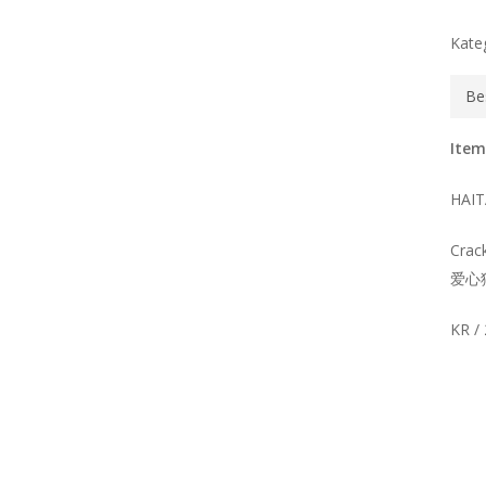
Kate
Be
Item
HAIT
Crack
爱心
KR /