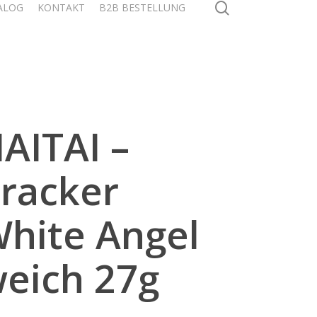
search
ALOG
KONTAKT
B2B BESTELLUNG
AITAI –
racker
hite Angel
eich 27g