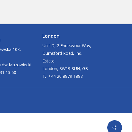
London
u
Unit D, 2 Endeavour Way,
zewska 108,
Durnsford Road, Ind.
Estate,
arów Mazowiecki
London, SW19 8UH, GB
631 13 60
T. +44 20 8879 1888