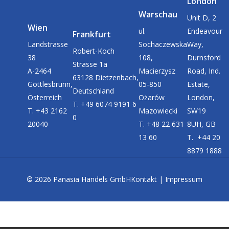
London
Warschau
Unit D, 2
Wien
ul.
Endeavour
Frankfurt
Landstrasse
Sochaczewska
Way,
Robert-Koch
38
108,
Durnsford
Strasse 1a
A-2464
Macierzysz
Road, Ind.
63128 Dietzenbach,
Göttlesbrunn,
05-850
Estate,
Deutschland
Österreich
Ożarów
London,
T. +49 6074 9191 6
T. +43 2162
Mazowiecki
SW19
0
20040
T. +48 22 631
8UH, GB
13 60
T. +44 20
8879 1888
©
2026
Panasia Handels GmbH
Kontakt
|
Impressum