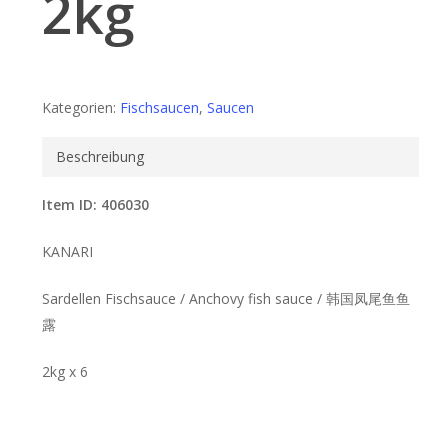
2kg
Kategorien:
Fischsaucen
,
Saucen
Beschreibung
Item ID: 406030
KANARI
Sardellen Fischsauce / Anchovy fish sauce / 韩国凤尾鱼鱼
露
2kg x 6