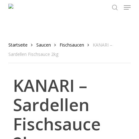
Menu
Skip
to
search
main
content
Startseite
Saucen
Fischsaucen
KANARI –
Sardellen Fischsauce 2kg
KANARI –
Sardellen
Fischsauce