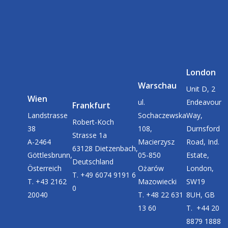
London
Warschau
Unit D, 2
Wien
ul.
Endeavour
Frankfurt
Landstrasse
Sochaczewska
Way,
Robert-Koch
38
108,
Durnsford
Strasse 1a
A-2464
Macierzysz
Road, Ind.
63128 Dietzenbach,
Göttlesbrunn,
05-850
Estate,
Deutschland
Österreich
Ożarów
London,
T. +49 6074 9191 6
T. +43 2162
Mazowiecki
SW19
0
20040
T. +48 22 631
8UH, GB
13 60
T. +44 20
8879 1888