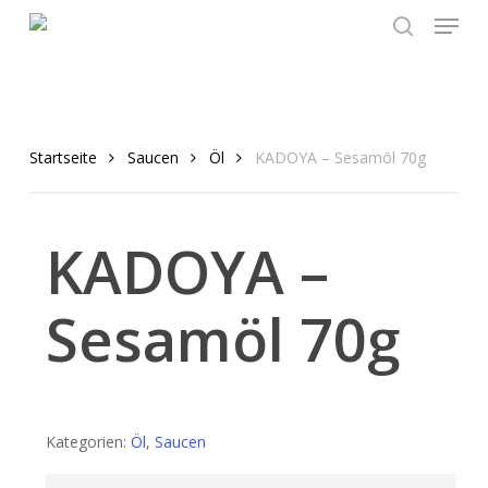
Menu
Skip
to
search
main
content
Startseite
Saucen
Öl
KADOYA – Sesamöl 70g
KADOYA –
Sesamöl 70g
Kategorien:
Öl
,
Saucen