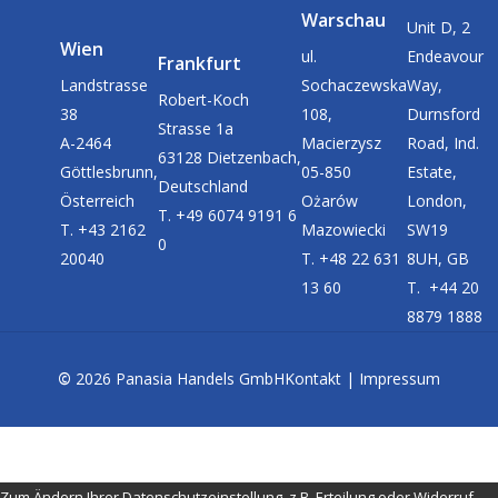
Warschau
Unit D, 2
Wien
ul.
Endeavour
Frankfurt
Landstrasse
Sochaczewska
Way,
Robert-Koch
38
108,
Durnsford
Strasse 1a
A-2464
Macierzysz
Road, Ind.
63128 Dietzenbach,
Göttlesbrunn,
05-850
Estate,
Deutschland
Österreich
Ożarów
London,
T. +49 6074 9191 6
T. +43 2162
Mazowiecki
SW19
0
20040
T. +48 22 631
8UH, GB
13 60
T. +44 20
8879 1888
©
2026
Panasia Handels GmbH
Kontakt
|
Impressum
Zum Ändern Ihrer Datenschutzeinstellung, z.B. Erteilung oder Widerruf