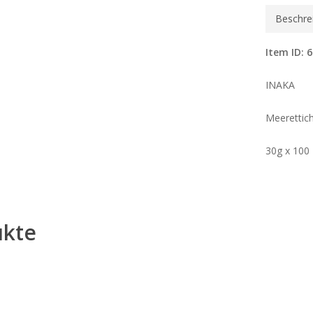
Beschre
Item ID: 
INAKA
Meerettic
30g x 100
ukte