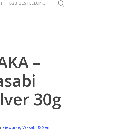
search
KT
B2B BESTELLUNG
AKA –
sabi
lver 30g
n:
Gewürze
,
Wasabi & Senf