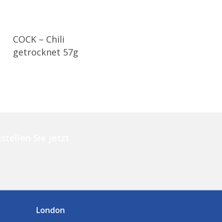
COCK – Chili
getrocknet 57g
stellen Sie jetzt
London