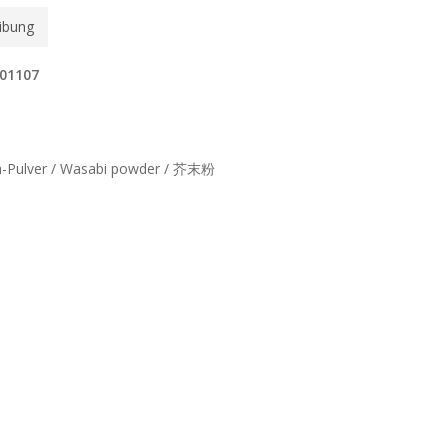
ibung
601107
h-Pulver / Wasabi powder / 芥末粉