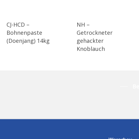
CJ-HCD –
NH –
Bohnenpaste
Getrockneter
(Doenjang) 14kg
gehackter
Knoblauch
Be