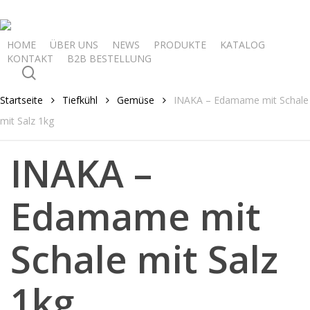
Skip
to
main
HOME
ÜBER UNS
NEWS
PRODUKTE
KATALOG
KONTAKT
B2B BESTELLUNG
content
search
Startseite
Tiefkühl
Gemüse
INAKA – Edamame mit Schale
mit Salz 1kg
INAKA –
Edamame mit
Schale mit Salz
1kg