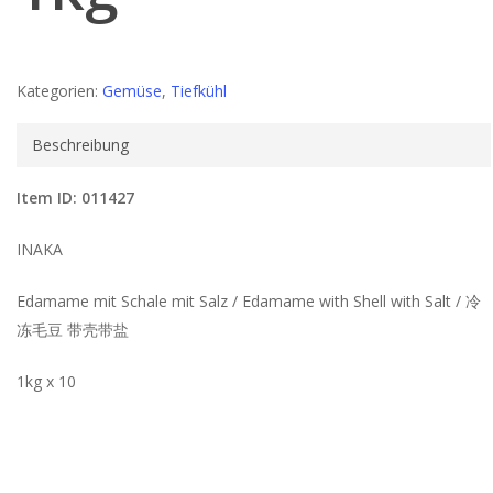
Kategorien:
Gemüse
,
Tiefkühl
Beschreibung
Item ID: 011427
INAKA
Edamame mit Schale mit Salz / Edamame with Shell with Salt / 冷
冻毛豆 带壳带盐
1kg x 10