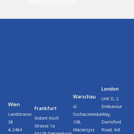
Bestellen Sie jetzt
London
Warschau
Unit D, 2
Wien
ul.
Endeavour
Frankfurt
Landstrasse
Sochaczewska
Way,
Robert-Koch
38
108,
Durnsford
Strasse 1a
A-2464
Macierzysz
Road, Ind.
63128 Dietzenbach,