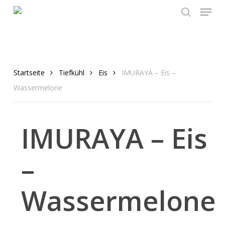
Menu
Skip
to
search
main
content
Startseite
Tiefkühl
Eis
IMURAYA – Eis –
Wassermelone
IMURAYA – Eis
–
Wassermelone