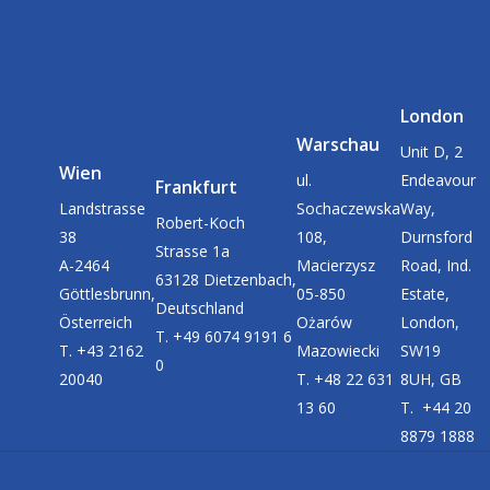
London
Warschau
Unit D, 2
Wien
ul.
Endeavour
Frankfurt
Landstrasse
Sochaczewska
Way,
Robert-Koch
38
108,
Durnsford
Strasse 1a
A-2464
Macierzysz
Road, Ind.
63128 Dietzenbach,
Göttlesbrunn,
05-850
Estate,
Deutschland
Österreich
Ożarów
London,
T. +49 6074 9191 6
T. +43 2162
Mazowiecki
SW19
0
20040
T. +48 22 631
8UH, GB
13 60
T. +44 20
8879 1888