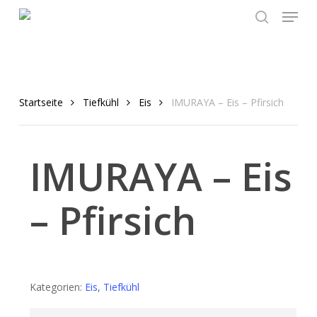
Menu
Skip
to
search
main
content
Startseite
Tiefkühl
Eis
IMURAYA – Eis – Pfirsich
IMURAYA – Eis
– Pfirsich
Kategorien:
Eis
,
Tiefkühl