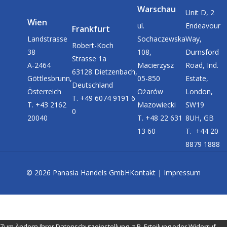
Warschau
Unit D, 2
Wien
ul.
Endeavour
Frankfurt
Landstrasse
Sochaczewska
Way,
Robert-Koch
38
108,
Durnsford
Strasse 1a
A-2464
Macierzysz
Road, Ind.
63128 Dietzenbach,
Göttlesbrunn,
05-850
Estate,
Deutschland
Österreich
Ożarów
London,
T. +49 6074 9191 6
T. +43 2162
Mazowiecki
SW19
0
20040
T. +48 22 631
8UH, GB
13 60
T. +44 20
8879 1888
©
2026
Panasia Handels GmbH
Kontakt
|
Impressum
Zum Ändern Ihrer Datenschutzeinstellung, z.B. Erteilung oder Widerruf