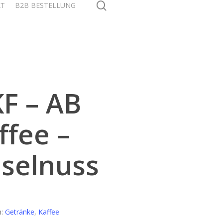
search
KT
B2B BESTELLUNG
F – AB
ffee –
selnuss
n:
Getränke
,
Kaffee