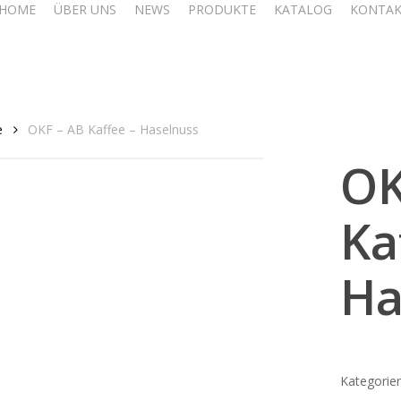
HOME
ÜBER UNS
NEWS
PRODUKTE
KATALOG
KONTA
e
OKF – AB Kaffee – Haselnuss
OK
Ka
Ha
Kategorie