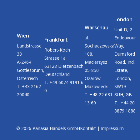
London
Warschau
Unit D, 2
Wien
ul.
Endeavour
Frankfurt
Landstrasse
Sochaczewska
Way,
Robert-Koch
38
108,
Durnsford
Strasse 1a
A-2464
Macierzysz
Road, Ind.
63128 Dietzenbach,
Göttlesbrunn,
05-850
Estate,
Deutschland
Österreich
Ożarów
London,
T. +49 6074 9191 6
T. +43 2162
Mazowiecki
SW19
0
20040
T. +48 22 631
8UH, GB
13 60
T. +44 20
8879 1888
©
2026
Panasia Handels GmbH
Kontakt
|
Impressum