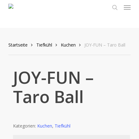
Menu
Skip
to
search
main
content
Startseite
Tiefkühl
Kuchen
JOY-FUN – Taro Ball
JOY-FUN –
Taro Ball
Kategorien:
Kuchen
,
Tiefkühl