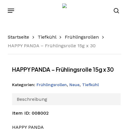
Skip
Menu
to
sear
main
content
Startseite
Tiefkühl
Frühlingsrollen
HAPPY PANDA – Frühlingsrolle 15g x 30
HAPPY PANDA – Frühlingsrolle 15g x 30
Kategorien:
Frühlingsrollen
,
Neue
,
Tiefkühl
Beschreibung
Item ID: 008002
HAPPY PANDA