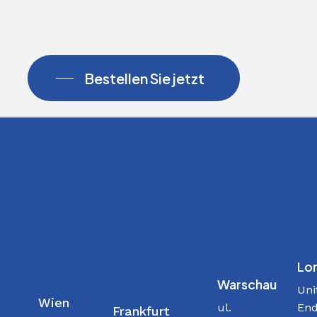
Bestellen Sie jetzt
Lo
Warschau
Uni
Wien
ul.
End
Frankfurt