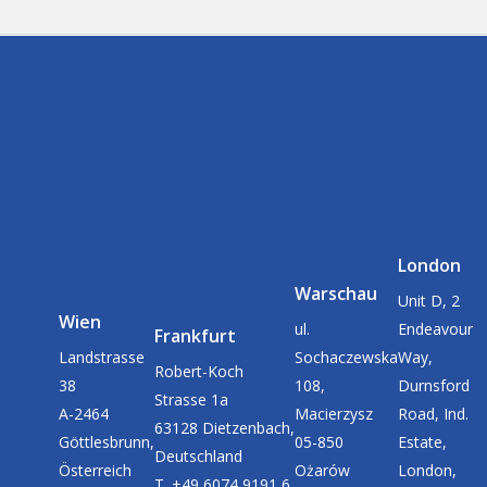
London
Warschau
Unit D, 2
Wien
ul.
Endeavour
Frankfurt
Landstrasse
Sochaczewska
Way,
Robert-Koch
38
108,
Durnsford
Strasse 1a
A-2464
Macierzysz
Road, Ind.
63128 Dietzenbach,
Göttlesbrunn,
05-850
Estate,
Deutschland
Österreich
Ożarów
London,
T. +49 6074 9191 6