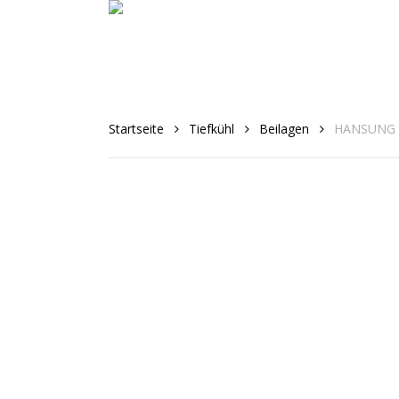
Skip
to
main
content
Startseite
Tiefkühl
Beilagen
HANSUNG –