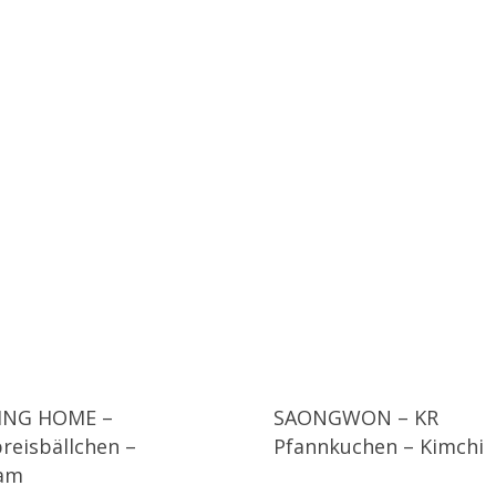
ING HOME –
SAONGWON – KR
breisbällchen –
Pfannkuchen – Kimchi
am