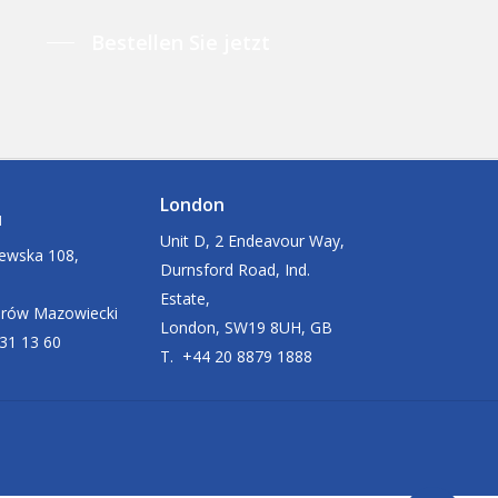
Bestellen Sie jetzt
London
u
Unit D, 2 Endeavour Way,
zewska 108,
Durnsford Road, Ind.
Estate,
arów Mazowiecki
London, SW19 8UH, GB
631 13 60
T. +44 20 8879 1888