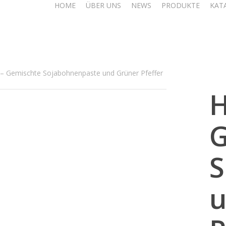
HOME
ÜBER UNS
NEWS
PRODUKTE
KAT
 Gemischte Sojabohnenpaste und Grüner Pfeffer
G
S
u