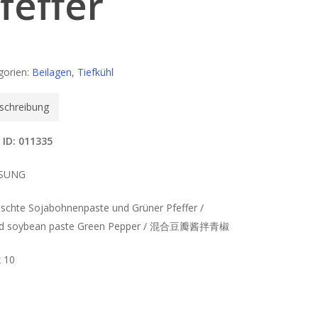
feffer
gorien:
Beilagen
,
Tiefkühl
schreibung
 ID: 011335
SUNG
schte Sojabohnenpaste und Grüner Pfeffer /
ed soybean paste Green Pepper / 混合豆瓣酱拌青椒
x 10