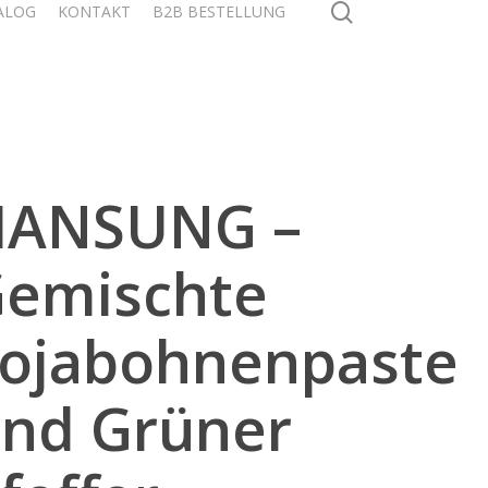
search
ALOG
KONTAKT
B2B BESTELLUNG
HANSUNG –
emischte
ojabohnenpaste
nd Grüner