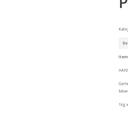
P
Kate
Be
Item
HAN
Gemi
Mix
1kg 