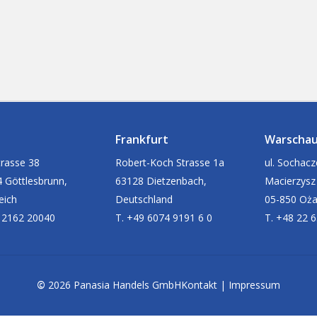
Frankfurt
Warscha
rasse 38
Robert-Koch Strasse 1a
ul. Sochac
 Göttlesbrunn,
63128 Dietzenbach,
Macierzysz
eich
Deutschland
05-850 Oż
 2162 20040
T. +49 6074 9191 6 0
T. +48 22 
©
2026
Panasia Handels GmbH
Kontakt
|
Impressum