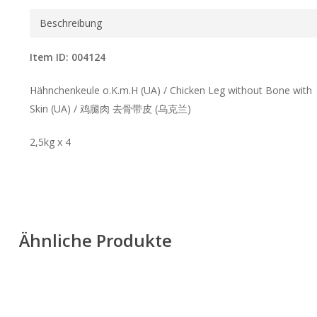
Beschreibung
Item ID: 004124
Hähnchenkeule o.K.m.H (UA) / Chicken Leg without Bone with
Skin (UA) / 鸡腿肉 去骨带皮 (乌克兰)
2,5kg x 4
Ähnliche Produkte