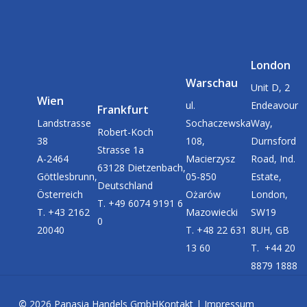
London
Warschau
Unit D, 2
Wien
ul.
Endeavour
Frankfurt
Landstrasse
Sochaczewska
Way,
Robert-Koch
38
108,
Durnsford
Strasse 1a
A-2464
Macierzysz
Road, Ind.
63128 Dietzenbach,
Göttlesbrunn,
05-850
Estate,
Deutschland
Österreich
Ożarów
London,
T. +49 6074 9191 6
T. +43 2162
Mazowiecki
SW19
0
20040
T. +48 22 631
8UH, GB
13 60
T. +44 20
8879 1888
©
2026
Panasia Handels GmbH
Kontakt
|
Impressum