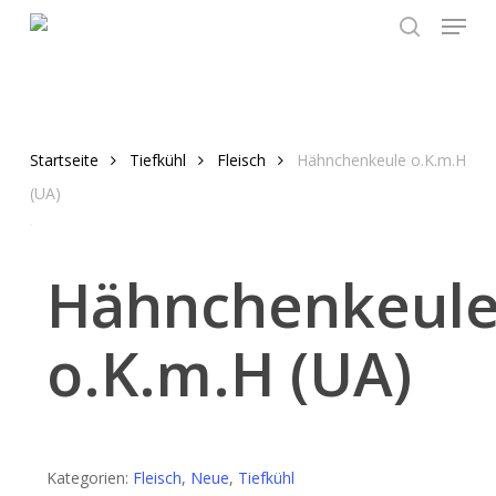
Menu
Skip
to
search
main
content
Startseite
Tiefkühl
Fleisch
Hähnchenkeule o.K.m.H
(UA)
Hähnchenkeul
o.K.m.H (UA)
Kategorien:
Fleisch
,
Neue
,
Tiefkühl