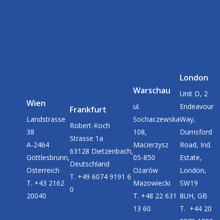
London
Warschau
Unit D, 2
Wien
ul.
Endeavour
Frankfurt
Landstrasse
Sochaczewska
Way,
Robert-Koch
38
108,
Durnsford
Strasse 1a
A-2464
Macierzysz
Road, Ind.
63128 Dietzenbach,
Göttlesbrunn,
05-850
Estate,
Deutschland
Österreich
Ożarów
London,
T. +49 6074 9191 6
T. +43 2162
Mazowiecki
SW19
0
20040
T. +48 22 631
8UH, GB
13 60
T. +44 20