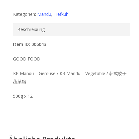
Kategorien:
Mandu
,
Tiefkühl
Beschreibung
Item ID: 006043
GOOD FOOD
KR Mandu – Gemüse / KR Mandu – Vegetable / 韩式饺子 –
蔬菜馅
500g x 12