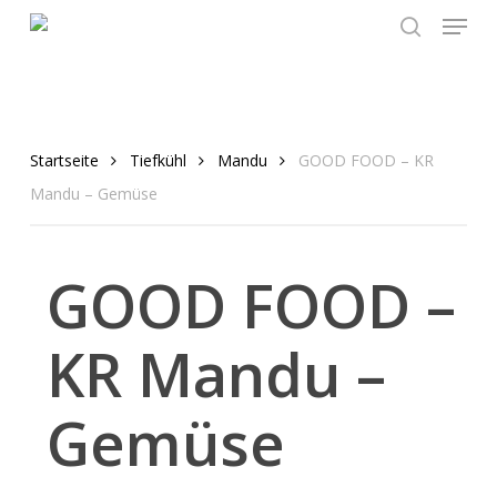
Menu
Skip
to
search
main
content
Startseite
Tiefkühl
Mandu
GOOD FOOD – KR
Mandu – Gemüse
GOOD FOOD –
KR Mandu –
Gemüse