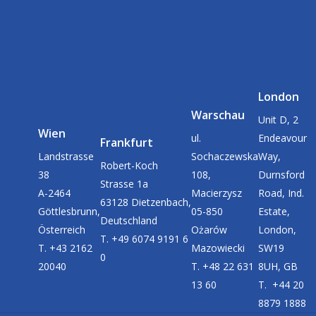
London
Warschau
Unit D, 2
Wien
ul.
Endeavour
Frankfurt
Landstrasse
Sochaczewska
Way,
Robert-Koch
38
108,
Durnsford
Strasse 1a
A-2464
Macierzysz
Road, Ind.
63128 Dietzenbach,
Göttlesbrunn,
05-850
Estate,
Deutschland
Österreich
Ożarów
London,
T. +49 6074 9191 6
T. +43 2162
Mazowiecki
SW19
0
20040
T. +48 22 631
8UH, GB
13 60
T. +44 20
8879 1888