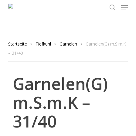
Menu
Skip
to
search
main
content
Startseite
Tiefkühl
Garnelen
Garnelen(G) m.S.m.K
– 31/40
Garnelen(G)
m.S.m.K –
31/40