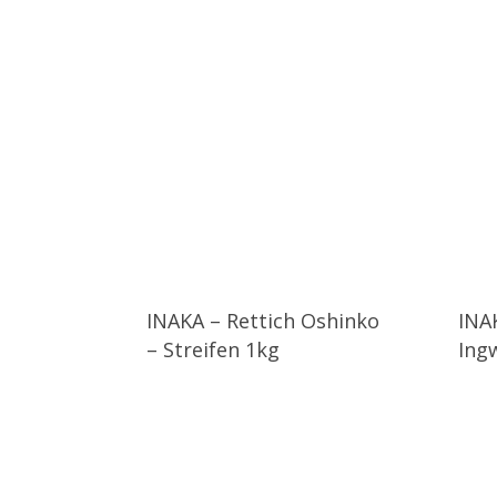
INAKA – Rettich Oshinko
INA
– Streifen 1kg
Ing