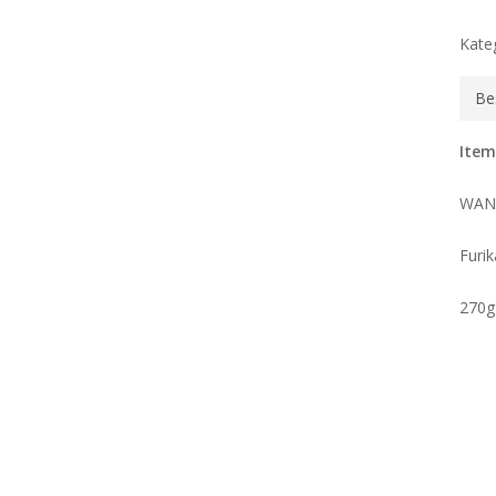
Kate
Be
Item
WANG
Furi
270g