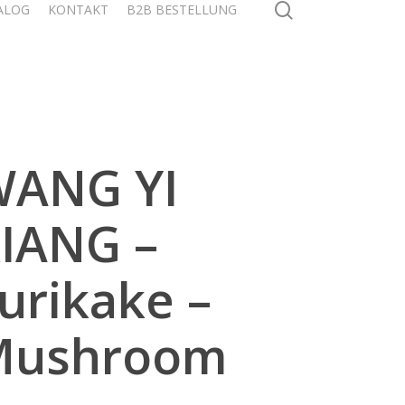
search
ALOG
KONTAKT
B2B BESTELLUNG
ANG YI
IANG –
urikake –
Mushroom