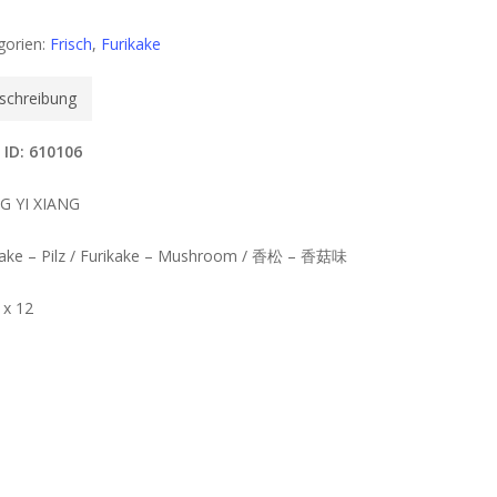
gorien:
Frisch
,
Furikake
schreibung
 ID: 610106
 YI XIANG
kake – Pilz / Furikake – Mushroom / 香松 – 香菇味
 x 12