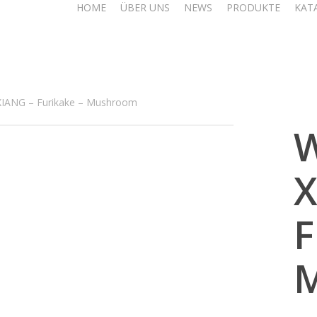
HOME
ÜBER UNS
NEWS
PRODUKTE
KAT
IANG – Furikake – Mushroom
W
X
F