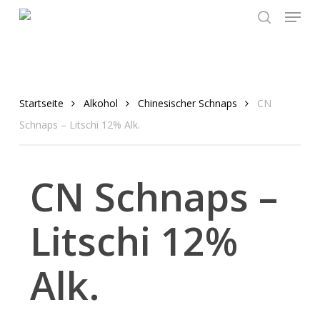
Menu
Skip
to
search
main
content
Startseite
Alkohol
Chinesischer Schnaps
CN
Schnaps – Litschi 12% Alk.
CN Schnaps –
Litschi 12%
Alk.