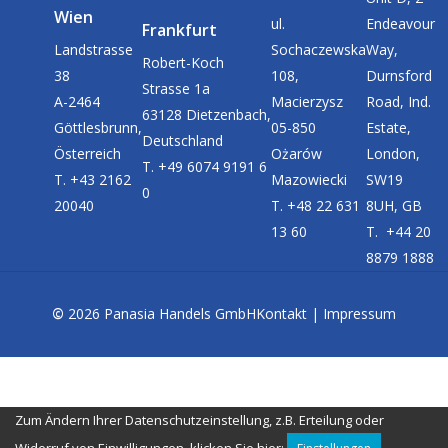
Wien
ul.
Endeavour
Frankfurt
Landstrasse
Sochaczewska
Way,
Robert-Koch
38
108,
Durnsford
Strasse 1a
A-2464
Macierzysz
Road, Ind.
63128 Dietzenbach,
Göttlesbrunn,
05-850
Estate,
Deutschland
Österreich
Ożarów
London,
T. +49 6074 9191 6
T. +43 2162
Mazowiecki
SW19
0
20040
T. +48 22 631
8UH, GB
13 60
T. +44 20
8879 1888
©
2026
Panasia Handels GmbH
Kontakt
|
Impressum
Zum Ändern Ihrer Datenschutzeinstellung, z.B. Erteilung oder