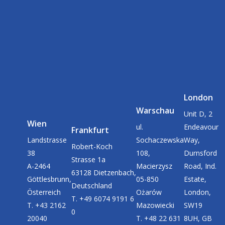
London
Warschau
Unit D, 2
Wien
ul.
Endeavour
Frankfurt
Landstrasse
Sochaczewska
Way,
Robert-Koch
38
108,
Durnsford
Strasse 1a
A-2464
Macierzysz
Road, Ind.
63128 Dietzenbach,
Göttlesbrunn,
05-850
Estate,
Deutschland
Österreich
Ożarów
London,
T. +49 6074 9191 6
T. +43 2162
Mazowiecki
SW19
0
20040
T. +48 22 631
8UH, GB