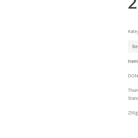
2
Kate
Be
Item
DO
Thunf
Sta
250g