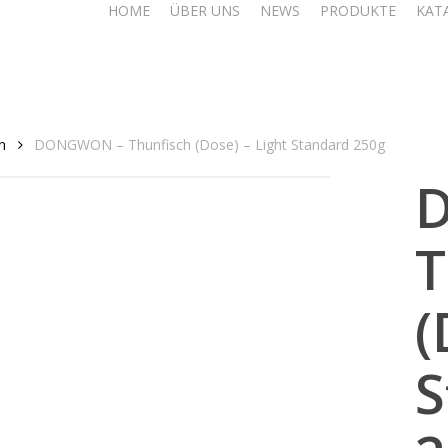
HOME
ÜBER UNS
NEWS
PRODUKTE
KAT
n
DONGWON – Thunfisch (Dose) – Light Standard 250g
T
(
S