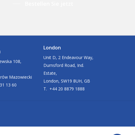
Bestellen Sie jetzt
London
u
Unit D, 2 Endeavour Way,
zewska 108,
Durnsford Road, Ind.
Estate,
arów Mazowiecki
London, SW19 8UH, GB
631 13 60
T. +44 20 8879 1888