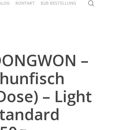
search
ALOG
KONTAKT
B2B BESTELLUNG
DONGWON –
hunfisch
Dose) – Light
tandard