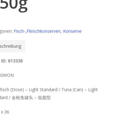
50g
gorien:
Fisch-,Fleischkonserven
,
Konserve
schreibung
 ID: 613336
NGWON
isch (Dose) – Light Standard / Tuna (Can) – Light
ndard / 金枪鱼罐头 – 低脂型
 x 36