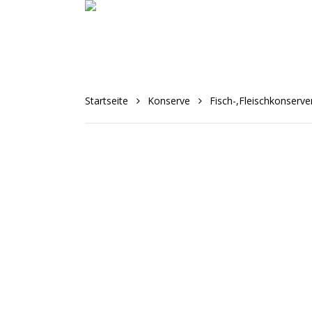
Skip
to
main
content
Startseite
Konserve
Fisch-,Fleischkonserve