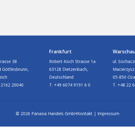
Frankfurt
Warscha
rasse 38
Robert-Koch Strasse 1a
ul. Sochac
 Göttlesbrunn,
63128 Dietzenbach,
Macierzysz
eich
Deutschland
05-850 Oż
 2162 20040
T. +49 6074 9191 6 0
T. +48 22 
©
2026
Panasia Handels GmbH
Kontakt
|
Impressum