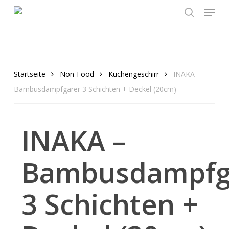
Menu
Skip
to
search
main
content
Startseite
Non-Food
Küchengeschirr
INAKA –
Bambusdampfgarer 3 Schichten + Deckel (20cm)
INAKA –
Bambusdampfg
3 Schichten +