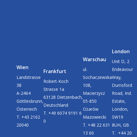
London
Warschau
Unit D, 2
Wien
ul.
Endeavour
Frankfurt
Landstrasse
Sochaczewska
Way,
Robert-Koch
38
108,
Durnsford
Strasse 1a
A-2464
Macierzysz
Road, Ind.
63128 Dietzenbach,
Göttlesbrunn,
05-850
Estate,
Deutschland
Österreich
Ożarów
London,
T. +49 6074 9191 6
T. +43 2162
Mazowiecki
SW19
0
20040
T. +48 22 631
8UH, GB
13 60
T. +44 20