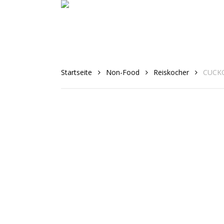
Skip
to
main
content
Startseite
Non-Food
Reiskocher
CUCKO