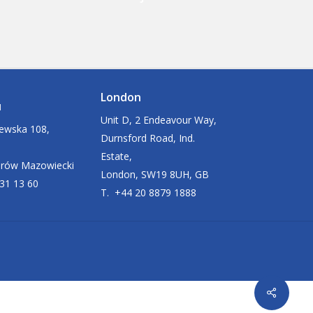
London
u
Unit D, 2 Endeavour Way,
zewska 108,
Durnsford Road, Ind.
Estate,
arów Mazowiecki
London, SW19 8UH, GB
631 13 60
T. +44 20 8879 1888