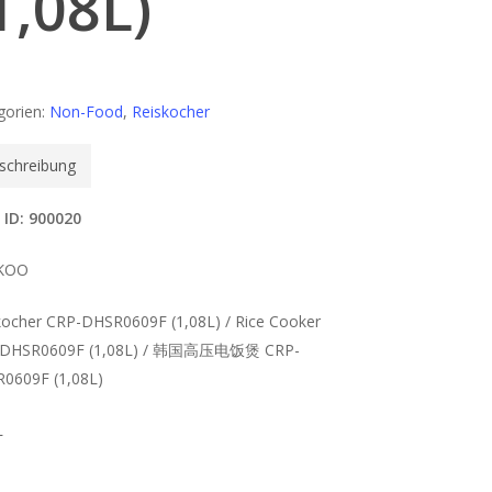
1,08L)
gorien:
Non-Food
,
Reiskocher
schreibung
 ID: 900020
KOO
kocher CRP-DHSR0609F (1,08L) / Rice Cooker
-DHSR0609F (1,08L) / 韩国高压电饭煲 CRP-
0609F (1,08L)
L