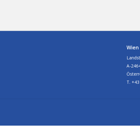
Wien
Landst
A-2464
Österr
T. +43