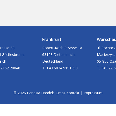
Frankfurt
Warscha
rasse 38
Robert-Koch Strasse 1a
ul. Sochac
 Göttlesbrunn,
63128 Dietzenbach,
Macierzysz
eich
Deutschland
05-850 Oż
 2162 20040
T. +49 6074 9191 6 0
T. +48 22 
©
2026
Panasia Handels GmbH
Kontakt
|
Impressum