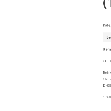
(
Kate
Be
Item
CUC
Reis
CRP
DHSR
1,08