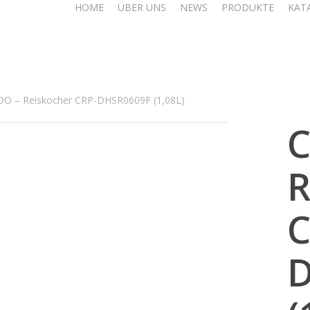
HOME
ÜBER UNS
NEWS
PRODUKTE
KAT
O – Reiskocher CRP-DHSR0609F (1,08L)
R
C
D