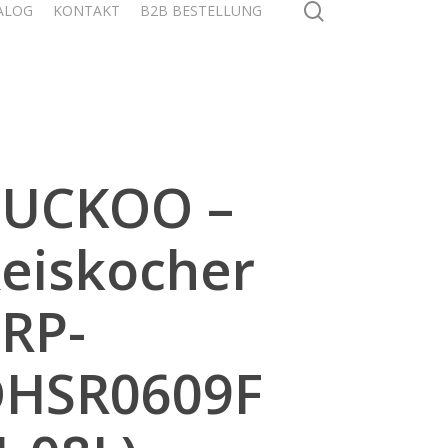
search
ALOG
KONTAKT
B2B BESTELLUNG
CUCKOO –
eiskocher
RP-
HSR0609F