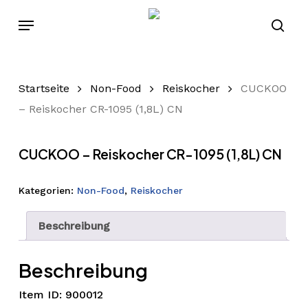
Skip
Menu
to
sear
main
content
Startseite
Non-Food
Reiskocher
CUCKOO
– Reiskocher CR-1095 (1,8L) CN
CUCKOO – Reiskocher CR-1095 (1,8L) CN
Kategorien:
Non-Food
,
Reiskocher
Beschreibung
Beschreibung
Item ID: 900012