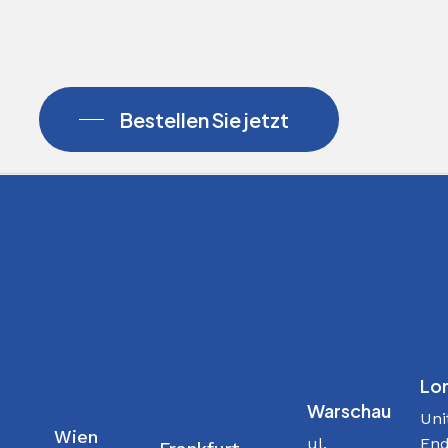
Bestellen Sie jetzt
Lo
Warschau
Uni
Wien
ul.
End