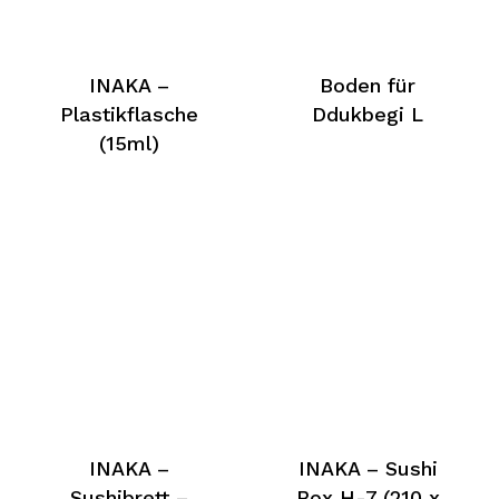
INAKA –
Boden für
Plastikflasche
Ddukbegi L
(15ml)
INAKA –
INAKA – Sushi
Sushibrett –
Box H-7 (210 x