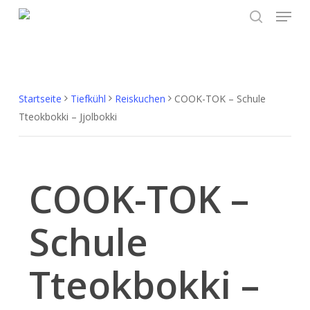
Menu
Skip
to
search
main
content
Startseite
Tiefkühl
Reiskuchen
COOK-TOK – Schule
Tteokbokki – Jjolbokki
COOK-TOK –
Schule
Tteokbokki –