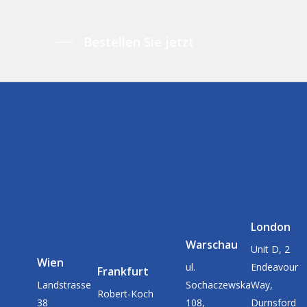
Bestellen Sie jetzt
London
Warschau
Unit D, 2
Wien
ul.
Endeavour
Frankfurt
Landstrasse
Sochaczewska
Way,
Robert-Koch
38
108,
Durnsford