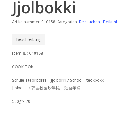
Jjolbokki
Artikelnummer:
010158
Kategorien:
Reiskuchen
,
Tiefkühl
Beschreibung
Item ID: 010158
COOK-TOK
Schule Tteokbokki – Jjolbokki / School Tteokbokki –
Jjolbokki / 韩国校园炒年糕 – 劲面年糕
520g x 20