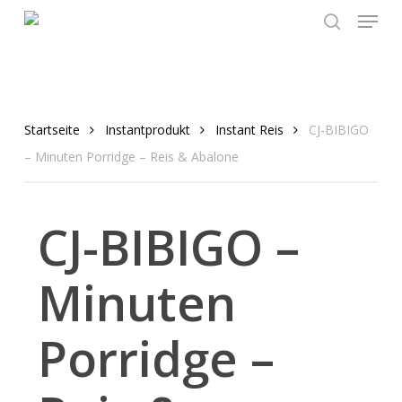
Menu
Skip
to
search
main
content
Startseite
Instantprodukt
Instant Reis
CJ-BIBIGO
– Minuten Porridge – Reis & Abalone
CJ-BIBIGO –
Minuten
Porridge –