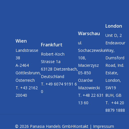
London
Warschau
Unit D, 2
Wien
ul.
Endeavour
Frankfurt
Landstrasse
Sochaczewska
Way,
Robert-Koch
38
108,
Durnsford
Strasse 1a
A-2464
Macierzysz
Road, Ind.
63128 Dietzenbach,
Göttlesbrunn,
05-850
Estate,
Deutschland
Österreich
Ożarów
London,
T. +49 6074 9191 6
T. +43 2162
Mazowiecki
SW19
0
20040
T. +48 22 631
8UH, GB
13 60
T. +44 20
8879 1888
©
2026
Panasia Handels GmbH
Kontakt
|
Impressum