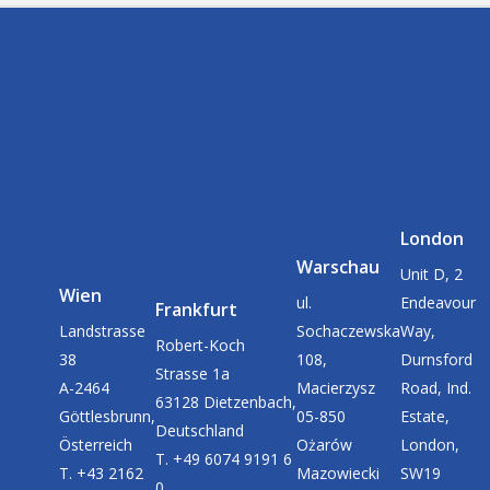
London
Warschau
Unit D, 2
Wien
ul.
Endeavour
Frankfurt
Landstrasse
Sochaczewska
Way,
Robert-Koch
38
108,
Durnsford
Strasse 1a
A-2464
Macierzysz
Road, Ind.
63128 Dietzenbach,
Göttlesbrunn,
05-850
Estate,
Deutschland
Österreich
Ożarów
London,
T. +49 6074 9191 6
T. +43 2162
Mazowiecki
SW19
0