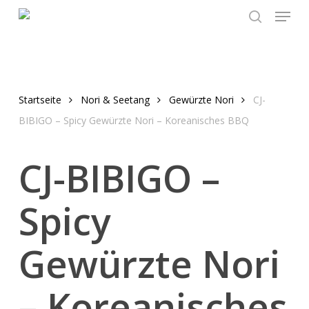
Menu
Skip
to
search
main
content
Startseite
Nori & Seetang
Gewürzte Nori
CJ-
BIBIGO – Spicy Gewürzte Nori – Koreanisches BBQ
CJ-BIBIGO –
Spicy
Gewürzte Nori
– Koreanisches