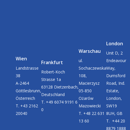
London
Warschau
Unit D, 2
Wien
ul.
Endeavour
Frankfurt
Landstrasse
Sochaczewska
Way,
Robert-Koch
38
108,
Durnsford
Strasse 1a
A-2464
Macierzysz
Road, Ind.
63128 Dietzenbach,
Göttlesbrunn,
05-850
Estate,
Deutschland
Österreich
Ożarów
London,
T. +49 6074 9191 6
T. +43 2162
Mazowiecki
SW19
0
20040
T. +48 22 631
8UH, GB
13 60
T. +44 20
8879 1888