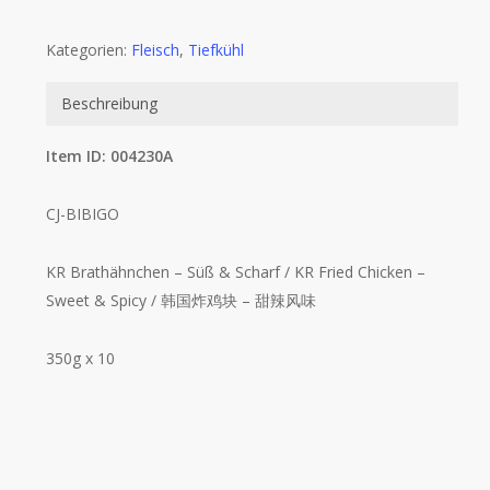
Kategorien:
Fleisch
,
Tiefkühl
Beschreibung
Item ID: 004230A
CJ-BIBIGO
KR Brathähnchen – Süß & Scharf / KR Fried Chicken –
Sweet & Spicy / 韩国炸鸡块 – 甜辣风味
350g x 10