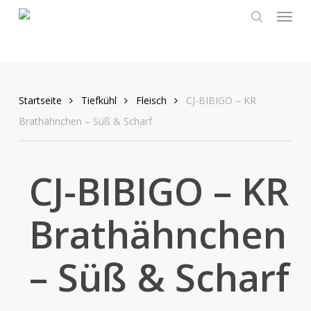
Menu
Skip
to
search
main
content
Startseite
Tiefkühl
Fleisch
CJ-BIBIGO – KR
Brathähnchen – Süß & Scharf
CJ-BIBIGO – KR
Brathähnchen
– Süß & Scharf