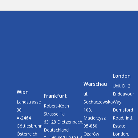
London
Warschau
Unit D, 2
Wien
ul.
Endeavour
Frankfurt
Landstrasse
Sochaczewska
Way,
Robert-Koch
38
108,
Durnsford
Strasse 1a
A-2464
Macierzysz
Road, Ind.
63128 Dietzenbach,
Göttlesbrunn,
05-850
Estate,
Deutschland
Österreich
Ożarów
London,
T. +49 6074 9191 6