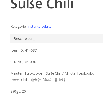
Süße Chili
Kategorie:
Instantprodukt
Beschreibung
Item ID: 414037
CHUNGJUNGONE
Minuten Tteokbokki – Süße Chili / Minute Tteokbokki –
Sweet Chili / 速食韩式年糕 – 甜辣味
290g x 20