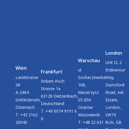
London
Warschau
Unit D, 2
Wien
ul.
Endeavour
Frankfurt
Landstrasse
Sochaczewska
Way,
Robert-Koch
38
108,
Durnsford
Strasse 1a
A-2464
Macierzysz
Road, Ind.
63128 Dietzenbach,
Göttlesbrunn,
05-850
Estate,
Deutschland
Österreich
Ożarów
London,
T. +49 6074 9191 6
T. +43 2162
Mazowiecki
SW19
0
20040
T. +48 22 631
8UH, GB