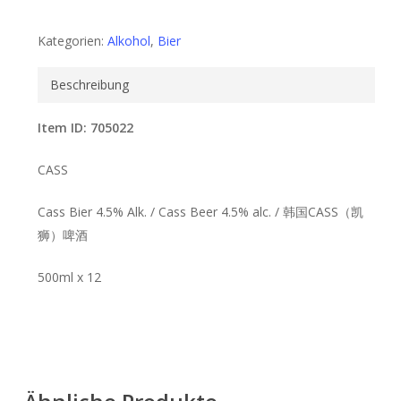
Kategorien:
Alkohol
,
Bier
Beschreibung
Item ID: 705022
CASS
Cass Bier 4.5% Alk. / Cass Beer 4.5% alc. / 韩国CASS（凯
狮）啤酒
500ml x 12