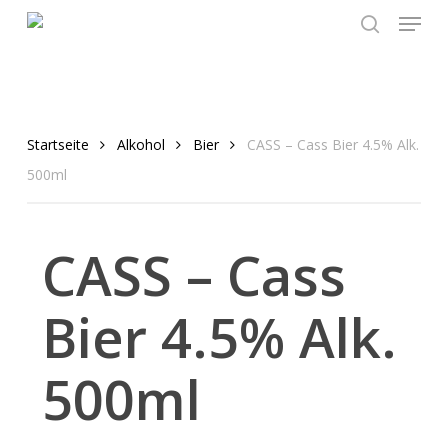
Menu
Skip
to
search
main
content
Startseite
Alkohol
Bier
CASS – Cass Bier 4.5% Alk.
500ml
CASS – Cass
Bier 4.5% Alk.
500ml