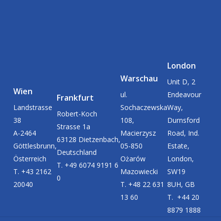
London
Warschau
Unit D, 2
Wien
ul.
Endeavour
Frankfurt
Landstrasse
Sochaczewska
Way,
Robert-Koch
38
108,
Durnsford
Strasse 1a
A-2464
Macierzysz
Road, Ind.
63128 Dietzenbach,
Göttlesbrunn,
05-850
Estate,
Deutschland
Österreich
Ożarów
London,
T. +49 6074 9191 6
T. +43 2162
Mazowiecki
SW19
0
20040
T. +48 22 631
8UH, GB
13 60
T. +44 20
8879 1888