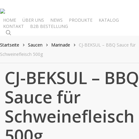
Skip
to
main
HOME
ÜBER UNS
NEWS
PRODUKTE
KATALOG
KONTAKT
B2B BESTELLUNG
content
search
Startseite
Saucen
Marinade
CJ-BEKSUL – BBQ Sauce für
Schweinefleisch 500g
CJ-BEKSUL – BBQ
Sauce für
Schweinefleisch
500g