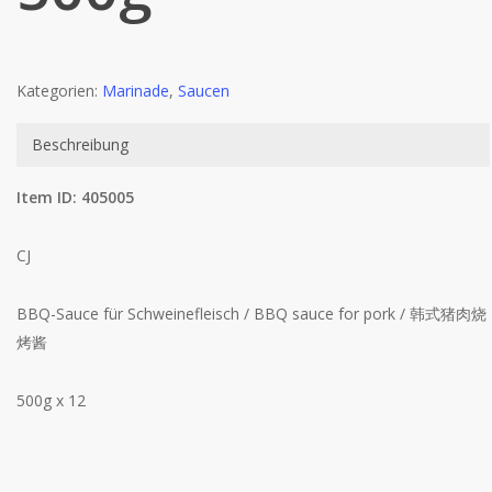
Kategorien:
Marinade
,
Saucen
Beschreibung
Item ID: 405005
CJ
BBQ-Sauce für Schweinefleisch / BBQ sauce for pork / 韩式猪肉烧
烤酱
500g x 12