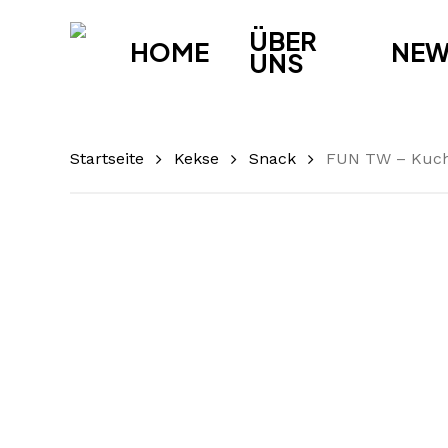
Skip
ÜBER
to
HOME
NE
UNS
main
content
Startseite
Kekse
Snack
FUN TW – Kuch