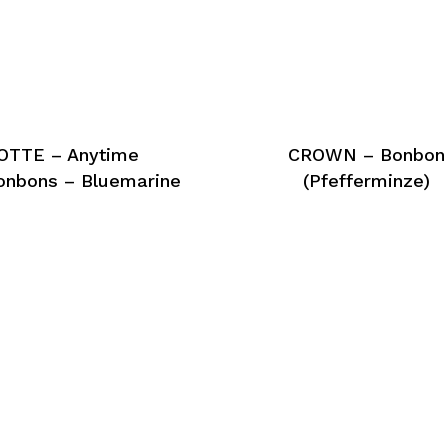
OTTE – Anytime
CROWN – Bonbon
onbons – Bluemarine
(Pfefferminze)