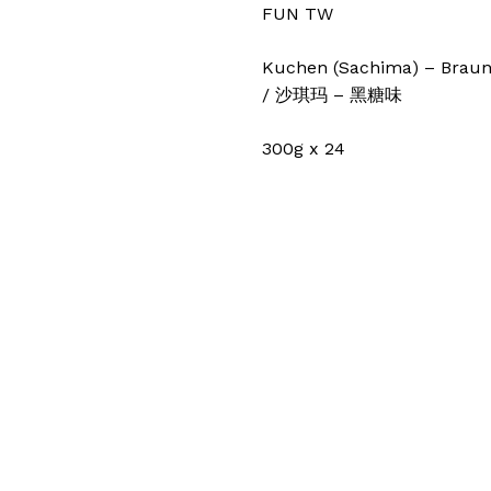
FUN TW
Kuchen (Sachima) – Braune
/ 沙琪玛 – 黑糖味
300g x 24