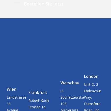
Bestellen Sie jetzt
London
Warschau
Unit D, 2
Wien
ul.
Endeavour
Frankfurt
Landstrasse
Sochaczewska
Way,
Robert-Koch
38
108,
Durnsford
Strasse 1a
A-2464
Macierzysz
Road, Ind.