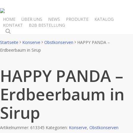
Skip
to
main
HOME
ÜBER UNS
NEWS
PRODUKTE
KATALOG
KONTAKT
B2B BESTELLUNG
content
search
Startseite
Konserve
Obstkonserven
HAPPY PANDA –
Erdbeerbaum in Sirup
HAPPY PANDA –
Erdbeerbaum in
Sirup
Artikelnummer:
613345
Kategorien:
Konserve
,
Obstkonserven