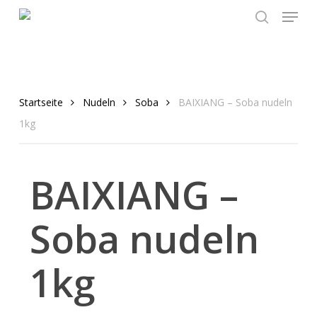
Menu
Skip
to
search
main
content
Startseite
Nudeln
Soba
BAIXIANG – Soba nudeln
1kg
BAIXIANG –
Soba nudeln
1kg