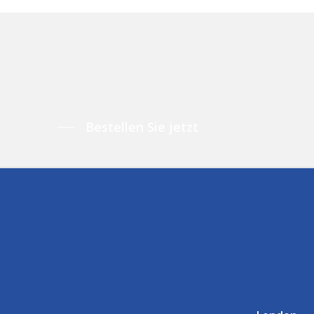
Bestellen Sie jetzt