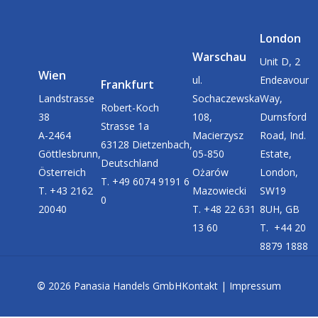
London
Warschau
Unit D, 2
Wien
ul.
Endeavour
Frankfurt
Landstrasse
Sochaczewska
Way,
Robert-Koch
38
108,
Durnsford
Strasse 1a
A-2464
Macierzysz
Road, Ind.
63128 Dietzenbach,
Göttlesbrunn,
05-850
Estate,
Deutschland
Österreich
Ożarów
London,
T. +49 6074 9191 6
T. +43 2162
Mazowiecki
SW19
0
20040
T. +48 22 631
8UH, GB
13 60
T. +44 20
8879 1888
©
2026
Panasia Handels GmbH
Kontakt
|
Impressum