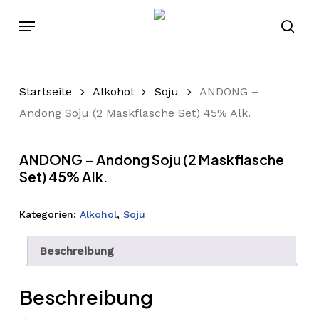
Skip
Menu
to
sear
main
content
Startseite
Alkohol
Soju
ANDONG –
Andong Soju (2 Maskflasche Set) 45% Alk.
ANDONG – Andong Soju (2 Maskflasche
Set) 45% Alk.
Kategorien:
Alkohol
,
Soju
Beschreibung
Beschreibung