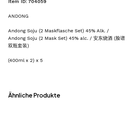
Item ID: 704059
ANDONG
Andong Soju (2 Maskflasche Set) 45% Alk. /
Andong Soju (2 Mask Set) 45% alc. / 安东烧酒 (脸谱
双瓶套装)
(400ml x 2) x 5
Ähnliche Produkte