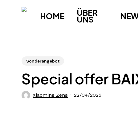
Skip
ÜBER
to
HOME
NE
UNS
main
content
Sonderangebot
Special offer BA
Xiaoming Zeng
22/04/2025