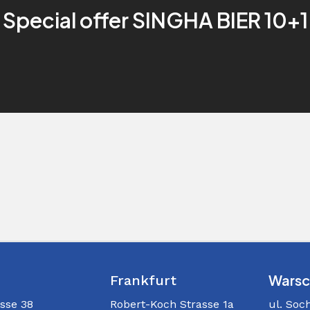
Special offer SINGHA BIER 10+1
Warsc
Frankfurt
ul. Soc
sse 38
Robert-Koch Strasse 1a