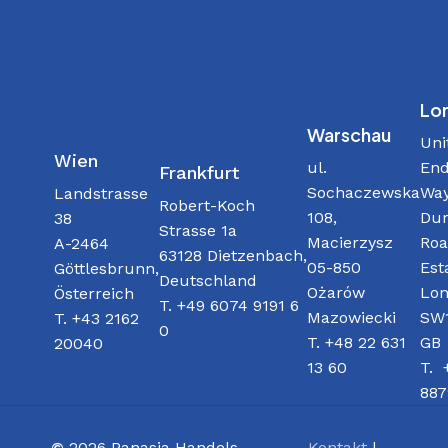
Lo
Warschau
Uni
Wien
ul.
End
Frankfurt
Sochaczewska
Way
Landstrasse
Robert-Koch
108,
Dur
38
Strasse 1a
Macierzysz
Roa
A-2464
63128 Dietzenbach,
05-850
Est
Göttlesbrunn,
Deutschland
Ożarów
Lon
Österreich
T. +49 6074 9191 6
Mazowiecki
SW1
T. +43 2162
0
T. +48 22 631
GB
20040
13 60
T. 
887
©
2026
Panasia Handels
Kontakt
|