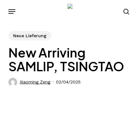
Skip
Menu
to
sear
main
content
Neue Lieferung
New Arriving
SAMLIP, TSINGTAO
Xiaoming Zeng
02/04/2025