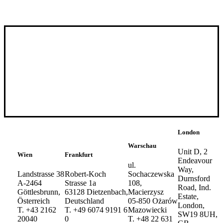
London
Warschau
Unit D, 2
Wien
Frankfurt
Endeavour
ul.
Way,
Landstrasse 38
Robert-Koch
Sochaczewska
Durnsford
A-2464
Strasse 1a
108,
Road, Ind.
Göttlesbrunn,
63128 Dietzenbach,
Macierzysz
Estate,
Österreich
Deutschland
05-850 Ożarów
London,
T. +43 2162
T. +49 6074 9191 6
Mazowiecki
SW19 8UH,
20040
0
T. +48 22 631