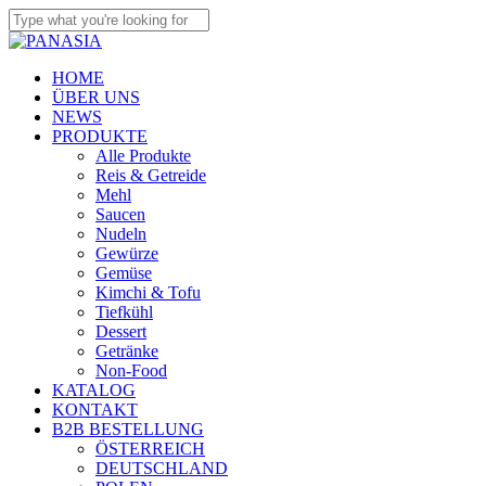
Skip
to
Close
main
Search
content
search
Menu
HOME
ÜBER UNS
NEWS
PRODUKTE
Alle Produkte
Reis & Getreide
Mehl
Saucen
Nudeln
Gewürze
Gemüse
Kimchi & Tofu
Tiefkühl
Dessert
Getränke
Non-Food
KATALOG
KONTAKT
B2B BESTELLUNG
ÖSTERREICH
DEUTSCHLAND