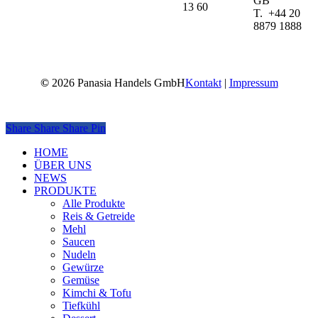
GB
13 60
T. +44 20
8879 1888
©
2026
Panasia Handels GmbH
Kontakt
|
Impressum
Share
Share
Share
Pin
Close
HOME
Menu
ÜBER UNS
NEWS
PRODUKTE
Alle Produkte
Reis & Getreide
Mehl
Saucen
Nudeln
Gewürze
Gemüse
Kimchi & Tofu
Tiefkühl