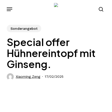
Skip
Menu
to
sear
main
content
Sonderangebot
Special offer
Hühnereintopf mit
Ginseng.
Xiaoming Zeng
17/02/2025