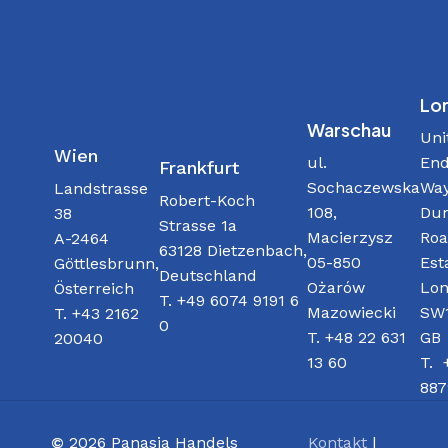
Lo
Warschau
Uni
Wien
ul.
End
Frankfurt
Sochaczewska
Way
Landstrasse
Robert-Koch
108,
Dur
38
Strasse 1a
Macierzysz
Roa
A-2464
63128 Dietzenbach,
05-850
Est
Göttlesbrunn,
Deutschland
Ożarów
Lon
Österreich
T. +49 6074 9191 6
Mazowiecki
SW1
T. +43 2162
0
T. +48 22 631
GB
20040
13 60
T. 
887
©
2026
Panasia Handels
Kontakt
|