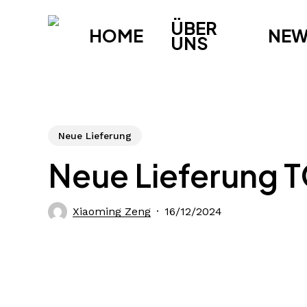
Skip
ÜBER
to
HOME
NE
UNS
main
content
Neue Lieferung
Neue Lieferung 
Xiaoming Zeng
16/12/2024