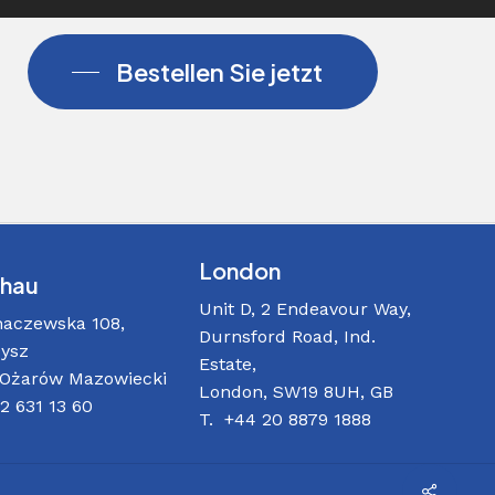
Bestellen Sie jetzt
London
hau
Unit D, 2 Endeavour Way,
haczewska 108,
Durnsford Road, Ind.
ysz
Estate,
 Ożarów Mazowiecki
London, SW19 8UH, GB
22 631 13 60
T. +44 20 8879 1888