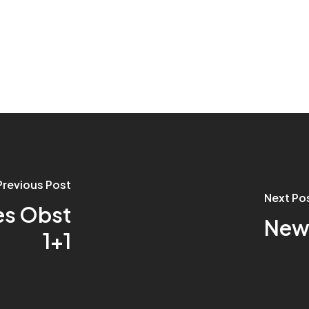
Previous Post
Next Po
es Obst
New 
1+1