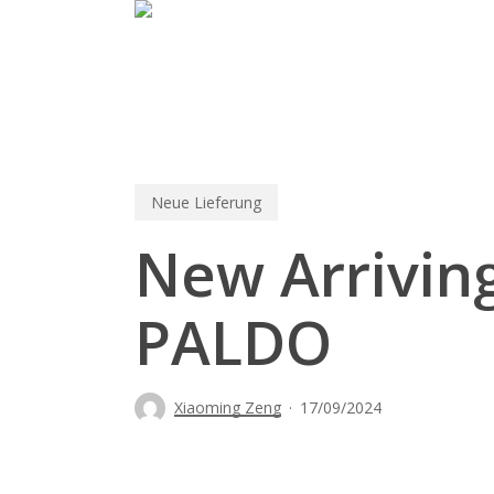
Skip
to
main
content
Neue Lieferung
New Arrivin
PALDO
Xiaoming Zeng
17/09/2024