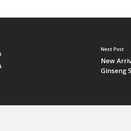
Next Post
t
New Arriv
A
Ginseng 