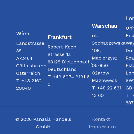
Lo
Warschau
Uni
Wien
ul.
End
Frankfurt
Sochaczewska
Way
Landstrasse
Robert-Koch
108,
Dur
38
Strasse 1a
Macierzysz
Roa
A-2464
63128 Dietzenbach,
05-850
Est
Göttlesbrunn,
Deutschland
Ożarów
Lon
Österreich
T. +49 6074 9191 6
Mazowiecki
SW1
T. +43 2162
0
T. +48 22 631
GB
20040
13 60
T. 
887
©
2026
Panasia Handels
Kontakt
|
GmbH
Impressum