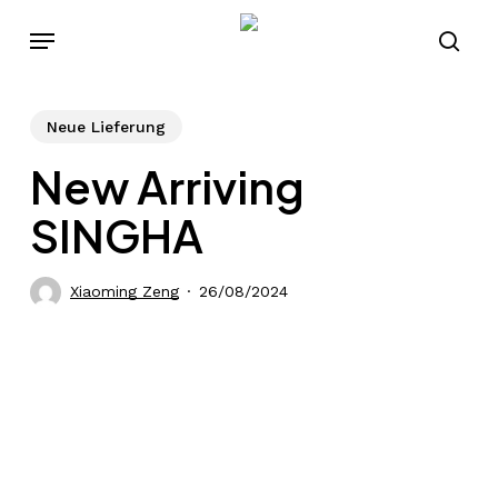
Skip
Menu
to
sear
main
content
Neue Lieferung
New Arriving
SINGHA
Xiaoming Zeng
26/08/2024