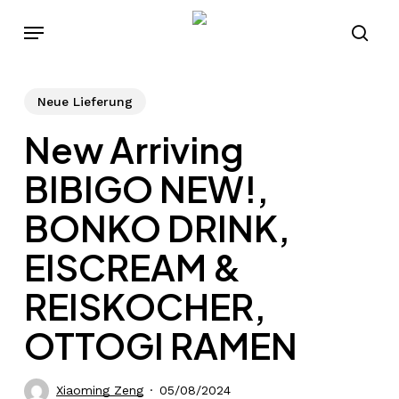
Skip
Menu
to
sear
main
content
Neue Lieferung
New Arriving
BIBIGO NEW!,
BONKO DRINK,
EISCREAM &
REISKOCHER,
OTTOGI RAMEN
Xiaoming Zeng
05/08/2024