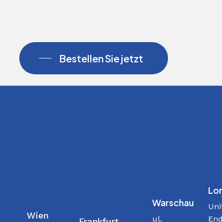
Bestellen Sie jetzt
Lo
Warschau
Uni
Wien
ul.
End
Frankfurt